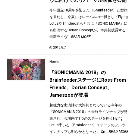
ヴに向けてのリハーサル映像を公開
今年設立10周年を迎えた〈Brainfeeder〉と契約
を果たし、今夏にはレーベルの一員としてFlying
LotusやThndercatらと共に『SONIC MANIA』に
も出演するDorian Conceptが、本邦初披露する
最新ライヴ
...READ MORE
2018.8.7
News
『SONICMANIA 2018』の
BrainfeederステージにRoss From
Friends、Dorian Concept、
Jameszooが登場
超強力な出演陣が大評判となっている今年の
『SONICMANIA 2018』の最終ラインナップが発
表され、会場内で1つのステージを担うFlying
Lotus率いる〈Brainfeeder〉ステージのフルラ
インナップも明らかとなった。 &n
...READ MORE