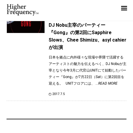
TAG: Saphire Slows
Home
News
News
DJ Nobu主宰のパーティー
『Gong』の第2回にSapphire
Interview
Slows、Chee Shimizu、asyl cahier
Highlight
が出演
Report
日本を拠点に内外様々な現場や界隈で活躍する
アーティストの魅力を伝えるべく、DJ Nobuが主
宰となり今年3月に代官山UNITにて始動したパー
ティー『Gong』が7月22日（Sat）に第2回目を
迎える。 UNITフロアには、
...READ MORE
2017.7.5