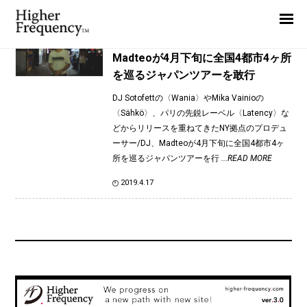
TAG: Latency
Home
News
News
Madteoが4月下旬に全国4都市4ヶ所
を巡るジャパンツアーを敢行
Interview
DJ Sotofettの〈Wania〉やMika Vainioの
Highlight
〈Sähkö〉、パリの先鋭レーベル〈Latency〉な
Report
どからリリースを重ねてきたNY拠点のプロデュ
ーサー/DJ、Madteoが4月下旬に全国4都市4ヶ
所を巡るジャパンツアーを行
...READ MORE
2019.4.17