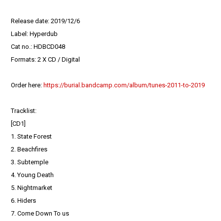
Release date: 2019/12/6
Label: Hyperdub
Cat no.: HDBCD048
Formats: 2 X CD / Digital
Order here:
https://burial.bandcamp.com/album/tunes-2011-to-2019
Tracklist:
[CD1]
1. State Forest
2. Beachfires
3. Subtemple
4. Young Death
5. Nightmarket
6. Hiders
7. Come Down To us