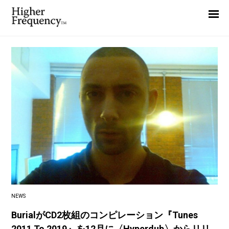
Home
News
Interview
Highlight
Report
NEWS
BurialがCD2枚組のコンピレーション『Tunes
2011 To 2019』を12月に〈Hyperdub〉からリリ