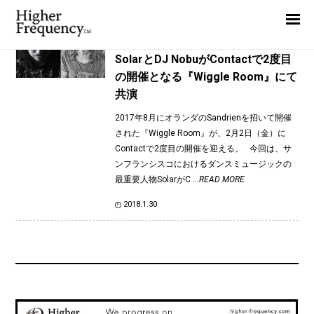
TAG: Tacos On Acid
Home
News
News
SolarとDJ NobuがContactで2度目
の開催となる『Wiggle Room』にて
Interview
共演
Highlight
2017年8月にオランダのSandrienを招いて開催
Report
された『Wiggle Room』が、2月2日（金）に
Contactで2度目の開催を迎える。 今回は、サ
ンフランシスコにおけるダンスミュージックの
最重要人物SolarがC
...READ MORE
2018.1.30