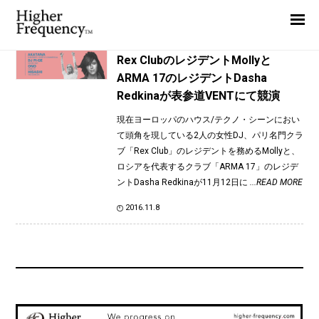
TAG: Dasha Redkina
Home
News
News
Rex ClubのレジデントMollyと
ARMA 17のレジデントDasha
Interview
Redkinaが表参道VENTにて競演
Highlight
現在ヨーロッパのハウス/テクノ・シーンにおい
Report
て頭角を現している2人の女性DJ、パリ名門クラ
ブ「Rex Club」のレジデントを務めるMollyと、
ロシアを代表するクラブ「ARMA 17」のレジデ
ントDasha Redkinaが11月12日に
...READ MORE
2016.11.8