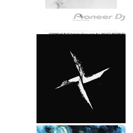
COPYRIGHT © 2015 HigherFrequency ALL RIGHTS RESERVED.