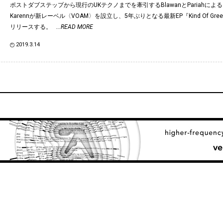
ポストダブステップから現行のUKテクノまでを牽引するBlawanとPariahに
Karennが新レーベル〈VOAM〉を設立し、5年ぶりとなる最新EP『Kind Of Gre
リリースする。
...READ MORE
2019.3.14