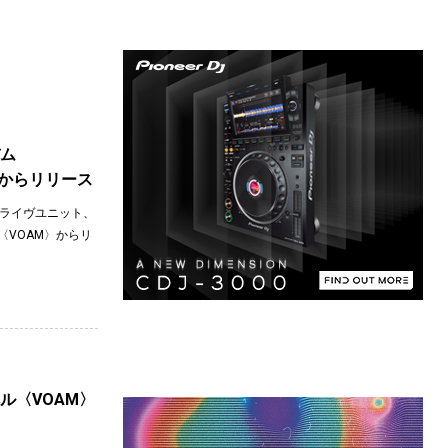
バム
M〉からリリース
よるライヴユニット、
ベル〈VOAM〉からリ
ベル〈VOAM〉