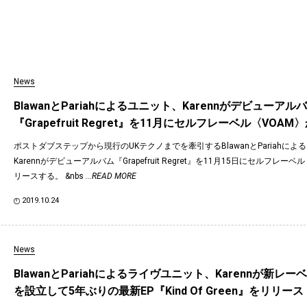
News
BlawanとPariahによるユニット、Karennがデビューアル
『Grapefruit Regret』を11月にセルフレーベル〈VOA
ポストダブステップから現行のUKテクノまでを牽引するBlawanとPariahに
Karennがデビューアルバム『Grapefruit Regret』を11月15日にセルフレー
リースする。 &nbs
...READ MORE
2019.10.24
News
BlawanとPariahによるライヴユニット、Karennが新レー
を設立して5年ぶりの最新EP『Kind Of Green』をリリース