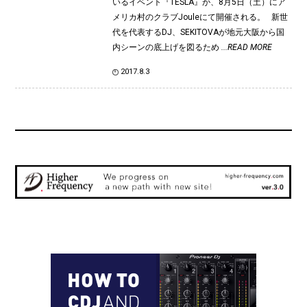
いるイベント『TESLA』が、8月5日（土）にア
メリカ村のクラブJouleにて開催される。 新世
代を代表するDJ、SEKITOVAが地元大阪から国
内シーンの底上げを図るため
...READ MORE
2017.8.3