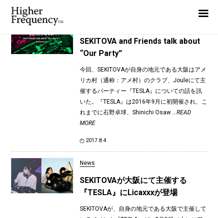
TAG: TESLA
Home
Interview
News
SEKITOVA and Friends talk about
“Our Party”
Interview
今回、SEKITOVAが自身の地元である大阪はアメ
Highlight
リカ村（通称：アメ村）のクラブ、Jouleにて主
Report
催するパーティー『TESLA』についての話を訊
いた。『TESLA』は2016年9月に初開催され、こ
れまでに石野卓球、Shinichi Osaw
...READ
MORE
2017.8.4
News
SEKITOVAが大阪にて主催する
『TESLA』にLicaxxxが登場
SEKITOVAが、自身の地元である大阪で主催して