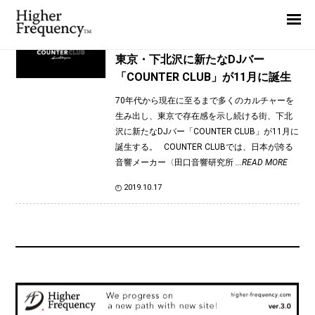
TAG: DJ KENTA
Home
News
News
東京・下北沢に新たなDJバー
「COUNTER CLUB」が11月に誕生
Interview
70年代から現在に至るまで多くのカルチャーを
Highlight
生み出し、東京で存在感を示し続ける街、下北
Report
沢に新たなDJバー「COUNTER CLUB」が11月に
誕生する。 COUNTER CLUBでは、日本が誇る
音響メーカー〈田口音響研究所
...READ MORE
2019.10.17