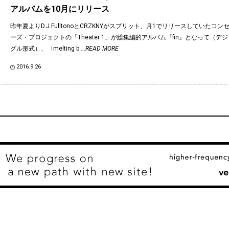
アルバムを10月にリリース
昨年夏よりD.J.FulltonoとCRZKNYがスプリット、月1でリリースしていたコ
ーズ・プロジェクトの「Theater 1」が総集編的アルバム『fin』となって（デ
グル形式）、〈melting b
...READ MORE
2016.9.26