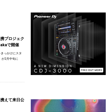
ー連携プロジェク
sakaで開催
アをきっかけにスタ
』が2月中旬に
e』を携えて来日公