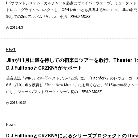
UKサウンドシステム・カルチャーを起点にヴェイパーウェーヴ、ミュータント
トレス・グライムへコネクトし、OPNやArcaとも共鳴するVisionist。UKの名門〈
籍しての2ndアルバム『Value』を携
...READ MORE
2018.4.3
News
Jlinが11月に満を持しての初来日ツアーを敢行、Theater 1
D.J.FulltonoとCRZKNYがサポート
英音楽誌『WIRE』の年間ベストアルバム第1位、『Pitchfork』のレヴューコ
8.5（/10）点を獲得し「Best New Music」にも輝くなど、2015年の年間
にし、ジューク/フットワーク・シーン初の
...READ MORE
2016.10.31
News
D.J.FulltonoとCRZKNYによるシリーズプロジェクトのThea