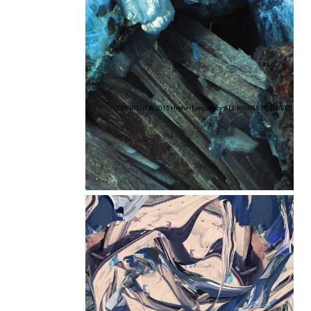
COPYRIGHT © 2015 HigherFrequency ALL RIGHTS RESERVED.