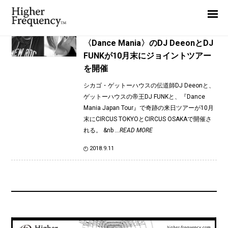
TAG: DJ Deeon
Home
News
News
〈Dance Mania〉のDJ DeeonとDJ
FUNKが10月末にジョイントツアー
Interview
を開催
Highlight
シカゴ・ゲットーハウスの伝道師DJ Deeonと、
Report
ゲットーハウスの帝王DJ FUNKと、『Dance
Mania Japan Tour』で奇跡の来日ツアーが10月
末にCIRCUS TOKYOとCIRCUS OSAKAで開催さ
れる。 &nb
...READ MORE
2018.9.11