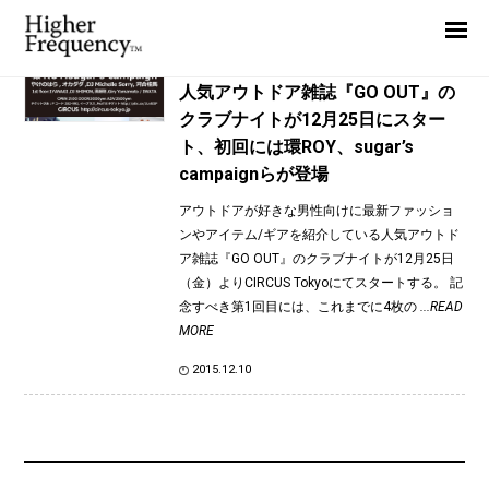
TAG: sugar’s campaign
Home
News
News
人気アウトドア雑誌『GO OUT』の
クラブナイトが12月25日にスター
Interview
ト、初回には環ROY、sugar’s
Highlight
campaignらが登場
Report
アウトドアが好きな男性向けに最新ファッショ
ンやアイテム/ギアを紹介している人気アウトド
ア雑誌『GO OUT』のクラブナイトが12月25日
（金）よりCIRCUS Tokyoにてスタートする。 記
念すべき第1回目には、これまでに4枚の
...READ
MORE
2015.12.10