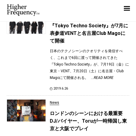
TAG: Toru
Home
News
News
『Tokyo Techno Society』が7月に
表参道VENTと名古屋Club Magoに
Interview
て開催
Highlight
日本のテクノシーンのクオリティを発信すべ
Report
く、これまで6回に渡って開催されてきた
『Tokyo Techno Society』が、7月19日（金）に
東京・VENT、7月20日（土）に名古屋・Club
Magoにて開催される。
...READ MORE
2019.6.26
News
ロンドンのシーンにおける最重要
DJ/バイヤー、Toruが一時帰国し東
京と大阪でプレイ