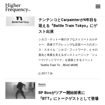
TAG: Kata Footwork Club
Home
News
News
テンテンコとCarpainterが4年目を
迎える『Battle Train Tokyo』にゲ
Interview
スト出演
Highlight
シカゴ・ゲットー発のタフなストリートカルチ
Report
ャー、高速でアグレッシヴな足技ベースのダン
ス・スタイル「シカゴ・フットワーク」とその
進化と発展を支えるダンスミュージック「ジュ
ーク/フットワーク」を源泉とするイベント
『Battle Train To
...READ MORE
2017.7.26
News
RP Booがツアー開始前夜に
『BTT』にトークゲストとして登場