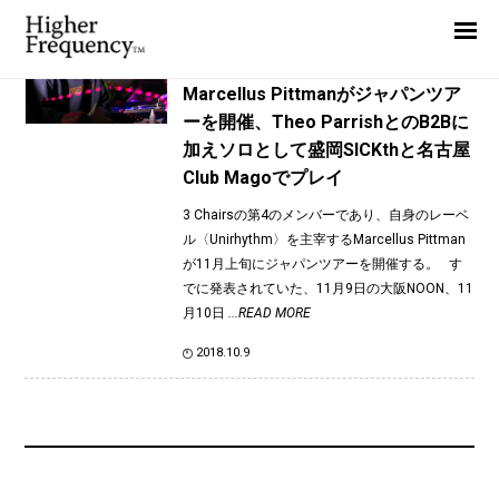
TAG: SICKth
Home
News
News
Marcellus Pittmanがジャパンツア
ーを開催、Theo ParrishとのB2Bに
Interview
加えソロとして盛岡SICKthと名古屋
Highlight
Club Magoでプレイ
Report
3 Chairsの第4のメンバーであり、自身のレーベ
ル〈Unirhythm〉を主宰するMarcellus Pittman
が11月上旬にジャパンツアーを開催する。 す
でに発表されていた、11月9日の大阪NOON、11
月10日
...READ MORE
2018.10.9