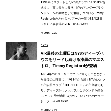
1991年にスタートしたNYのクラブThe Shelterを
拠点に、実に長きに渡り、NYのアンダーグラウ
ンドシーンの象徴として君臨しつづけるTimmy
Regisfordがジャパンツアーの一環で12月28日
（水）に表参道のVEN
...READ MORE
2016.12.20
News
AIR最後の土曜日はNYのディープハ
ウスをリードし続ける漆黒のマエス
トロ、Timmy Regisfordが登場
AIR14年のヒストリーでついに迎えることとなっ
た最後の土曜日に、1991年から続くNYのひとつ
の伝説的クラブ「THE SHELTER」の主宰者であ
り、ディープかつソウルフルなサウンドを操る
DJとして長年活動しながら、いくつものガラー
ジ・ク
...READ MORE
2015.12.21