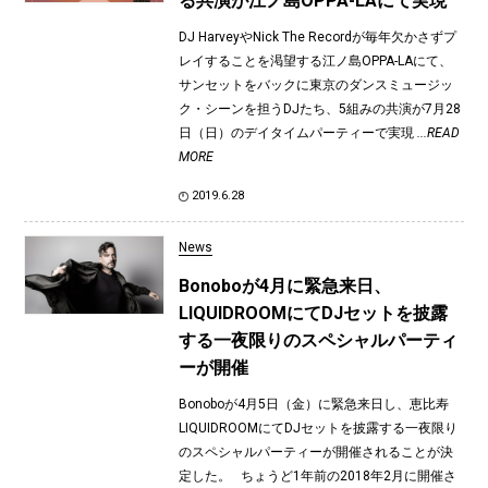
る共演が江ノ島OPPA-LAにて実現
DJ HarveyやNick The Recordが毎年⽋かさずプ
レイすることを渇望する江ノ島OPPA-LAにて、
サンセットをバックに東京のダンスミュージッ
ク・シーンを担うDJたち、5組みの共演が7月28
日（日）のデイタイムパーティーで実現
...READ
MORE
2019.6.28
News
Bonoboが4月に緊急来日、
LIQUIDROOMにてDJセットを披露
する一夜限りのスペシャルパーティ
ーが開催
Bonoboが4月5日（金）に緊急来日し、恵比寿
LIQUIDROOMにてDJセットを披露する一夜限り
のスペシャルパーティーが開催されることが決
定した。 ちょうど1年前の2018年2月に開催さ