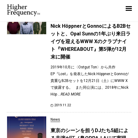
TAG: PALM BABYS
Home
News
News
Nick HöppnerとGonnoによるB2Bセ
ットと、Opal Sunnの1年ぶり来日ラ
Interview
イヴを迎えるWWW Xのクラブナイ
Highlight
ト『WHEREABOUT』第5弾が12月
末に開催
Report
2019年10月に〈Ostgut Ton〉から共作
EP『Lost』を発表したNick HöppnerとGonnoが
貴重なB2Bセットを12月21日（土）にWWW X
で披露する。 また同公演には、2018年にNick
Höp
...READ MORE
2019.11.22
News
東京のシーンを担うDJたち5組によ