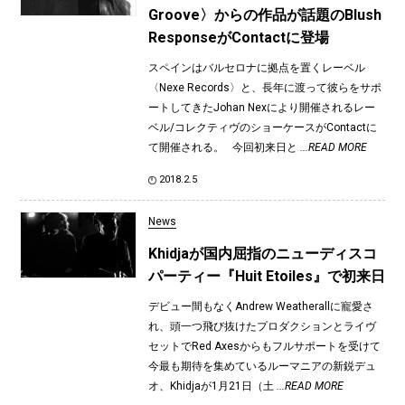
Groove〉からの作品が話題のBlush
ResponseがContactに登場
スペインはバルセロナに拠点を置くレーベル
〈Nexe Records〉と、長年に渡って彼らをサポ
ートしてきたJohan Nexにより開催されるレー
ベル/コレクティヴのショーケースがContactに
て開催される。 今回初来日と
...READ MORE
2018.2.5
News
Khidjaが国内屈指のニューディスコ
パーティー『Huit Etoiles』で初来日
デビュー間もなくAndrew Weatherallに寵愛さ
れ、頭一つ飛び抜けたプロダクションとライヴ
セットでRed Axesからもフルサポートを受けて
今最も期待を集めているルーマニアの新鋭デュ
オ、Khidjaが1月21日（土
...READ MORE