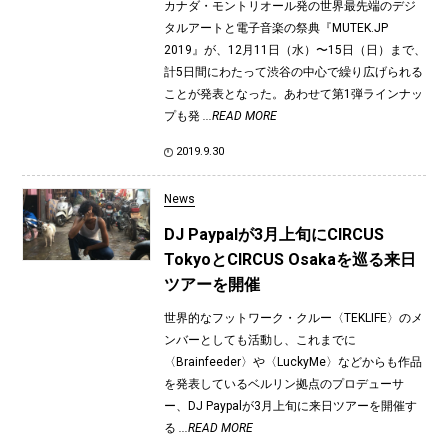
カナダ・モントリオール発の世界最先端のデジ
タルアートと電子音楽の祭典『MUTEK.JP
2019』が、12月11日（水）〜15日（日）まで、
計5日間にわたって渋谷の中心で繰り広げられる
ことが発表となった。あわせて第1弾ラインナッ
プも発
...READ MORE
2019.9.30
News
DJ Paypalが3月上旬にCIRCUS
TokyoとCIRCUS Osakaを巡る来日
ツアーを開催
世界的なフットワーク・クルー〈TEKLIFE〉のメ
ンバーとしても活動し、これまでに
〈Brainfeeder〉や〈LuckyMe〉などからも作品
を発表しているベルリン拠点のプロデューサ
ー、DJ Paypalが3月上旬に来日ツアーを開催す
る
...READ MORE