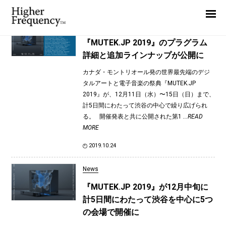
TAG: Daito Manabe
Home
News
News
『MUTEK.JP 2019』のプラグラム
詳細と追加ラインナップが公開に
Interview
カナダ・モントリオール発の世界最先端のデジ
Highlight
タルアートと電子音楽の祭典『MUTEK.JP
Report
2019』が、12月11日（水）〜15日（日）まで、
計5日間にわたって渋谷の中心で繰り広げられ
る。 開催発表と共に公開された第1
...READ
MORE
2019.10.24
News
『MUTEK.JP 2019』が12月中旬に
計5日間にわたって渋谷を中心に5つ
の会場で開催に