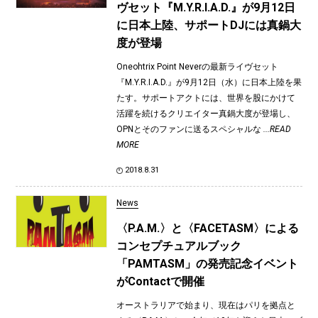
ヴセット『M.Y.R.I.A.D.』が9月12日
に日本上陸、サポートDJには真鍋大
度が登場
Oneohtrix Point Neverの最新ライヴセット
『M.Y.R.I.A.D.』が9月12日（水）に日本上陸を果
たす。サポートアクトには、世界を股にかけて
活躍を続けるクリエイター真鍋大度が登場し、
OPNとそのファンに送るスペシャルな
...READ
MORE
2018.8.31
News
〈P.A.M.〉と〈FACETASM〉による
コンセプチュアルブック
「PAMTASM」の発売記念イベント
がContactで開催
オーストラリアで始まり、現在はパリを拠点と