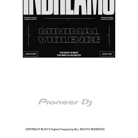
COPYRIGHT © 2015 HigherFrequency ALL RIGHTS RESERVED.