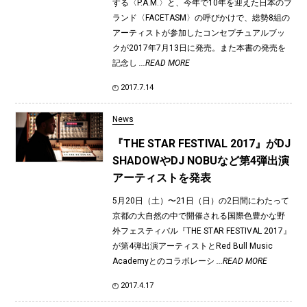
する〈P.A.M.〉と、今年で10年を迎えた日本のブ
ランド〈FACETASM〉の呼びかけで、総勢8組の
アーティストが参加したコンセプチュアルブッ
クが2017年7月13日に発売。また本書の発売を
記念し
...READ MORE
2017.7.14
News
『THE STAR FESTIVAL 2017』がDJ
SHADOWやDJ NOBUなど第4弾出演
アーティストを発表
5月20日（土）〜21日（日）の2日間にわたって
京都の大自然の中で開催される国際色豊かな野
外フェスティバル『THE STAR FESTIVAL 2017』
が第4弾出演アーティストとRed Bull Music
Academyとのコラボレーシ
...READ MORE
2017.4.17