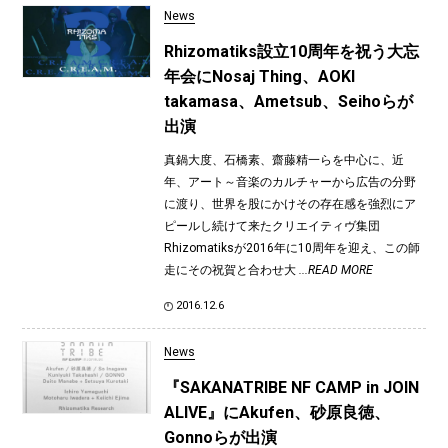
News
Rhizomatiks設立10周年を祝う大忘
年会にNosaj Thing、AOKI
takamasa、Ametsub、Seihoらが
出演
真鍋大度、石橋素、齋藤精一らを中心に、近
年、アート～音楽のカルチャーから広告の分野
に渡り、世界を股にかけその存在感を強烈にア
ピールし続けて来たクリエイティヴ集団
Rhizomatiksが2016年に10周年を迎え、この師
走にその祝賀と合わせ大
...READ MORE
2016.12.6
News
『SAKANATRIBE NF CAMP in JOIN
ALIVE』にAkufen、砂原良徳、
Gonnoらが出演