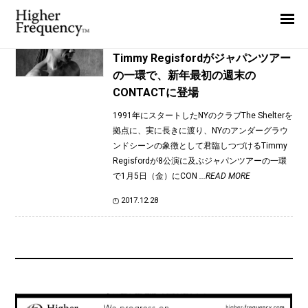
TAG: Nagi
Home
News
News
Timmy Regisfordがジャパンツアー
の一環で、新年最初の週末の
Interview
CONTACTに登場
Highlight
1991年にスタートしたNYのクラブThe Shelterを
Report
拠点に、実に長きに渡り、NYのアンダーグラウ
ンドシーンの象徴として君臨しつづけるTimmy
Regisfordが8公演に及ぶジャパンツアーの一環
で1月5日（金）にCON
...READ MORE
2017.12.28