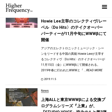
TAG: Yusaku Arai
Home
News
News
Howie Lee主宰のコレクティヴ/レー
ベル〈Do Hits〉のテイクオーバー
Interview
パーティーが11月中旬にWWWβにて
Highlight
開催
Report
アジアのエレクトロニックミュージック・シー
ンをリードする中国の異能 Howie Leeが主宰す
るコレクティヴ〈Do Hits〉のテイクオーバーが
11月15日（金）にWWWβにて開催される。
2019年春に行われたWWWと『
...READ MORE
2019.11.5
News
上海ALLと東京WWWβによる交換プ
ログラムシリーズ『上東』が、