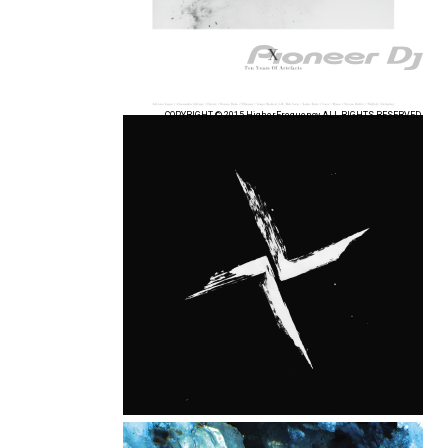
COPYRIGHT © 2015 HigherFrequency ALL RIGHTS RESERVED.