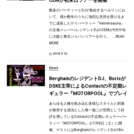
CEMが初来日ツアーを開催
数多のパーティーとDJが集結するベルリンにお
いて、僅か数年のうちに強烈な支持を受けるま
でに成長したゲイパーティー『Herrensauna』
の主催メンバー/レジデントDJのCEMが9月中旬
に大阪と東京ジャパンツアーを行う。
...READ
MORE
2018.9.10
News
BerghainのレジデントDJ、Borisが
DSKE主宰によるContactの不定期レ
ギュラー『MOTORPOOL』でプレイ
あらゆる人種を飲み込む多様なスタイルと刺激
が衝突する混沌とした唯一無二の空間として好
評を博しているContactの不定期レギュラーパー
ティー『MOTORPOOL』が7月8日（土）に開
催。ゲストにはBerghainのレジデントDJのBo