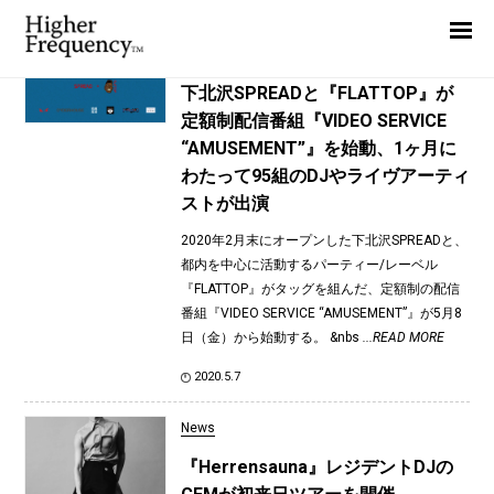
TAG: Lyoma
Home
News
News
下北沢SPREADと『FLATTOP』が
定額制配信番組『VIDEO SERVICE
Interview
“AMUSEMENT”』を始動、1ヶ月に
Highlight
わたって95組のDJやライヴアーティ
ストが出演
Report
2020年2月末にオープンした下北沢SPREADと、
都内を中心に活動するパーティー/レーベル
『FLATTOP』がタッグを組んだ、定額制の配信
番組『VIDEO SERVICE “AMUSEMENT”』が5月8
日（金）から始動する。 &nbs
...READ MORE
2020.5.7
News
『Herrensauna』レジデントDJの