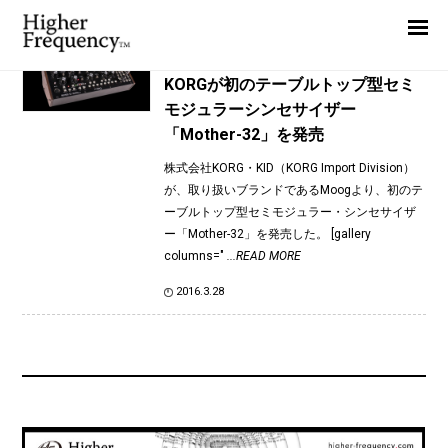
TAG: Moog
Home
News
News
KORGが初のテーブルトップ型セミ
モジュラーシンセサイザー
Interview
「Mother-32」を発売
Highlight
株式会社KORG・KID（KORG Import Division）
Report
が、取り扱いブランドであるMoogより、初のテ
ーブルトップ型セミモジュラー・シンセサイザ
ー「Mother-32」を発売した。 [gallery
columns="
...READ MORE
2016.3.28