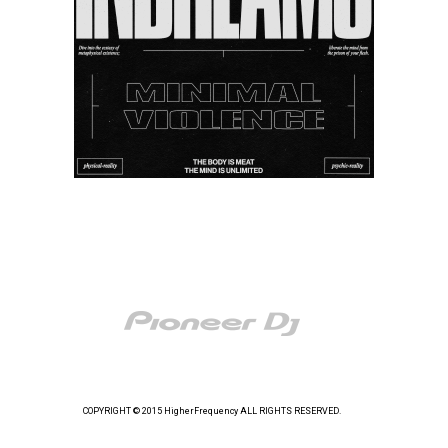
COPYRIGHT © 2015 HigherFrequency ALL RIGHTS RESERVED.