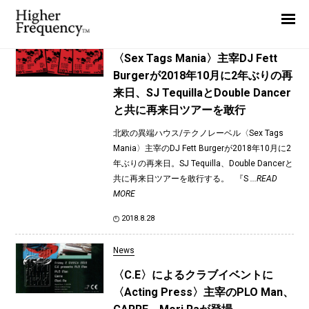
TAG: NOON
Home
News
News
〈Sex Tags Mania〉主宰DJ Fett
Burgerが2018年10月に2年ぶりの再
Interview
来日、SJ TequillaとDouble Dancer
Highlight
と共に再来日ツアーを敢行
Report
北欧の異端ハウス/テクノレーベル〈Sex Tags
Mania〉主宰のDJ Fett Burgerが2018年10月に2
年ぶりの再来日。SJ Tequilla、Double Dancerと
共に再来日ツアーを敢行する。 『S
...READ
MORE
2018.8.28
News
〈C.E〉によるクラブイベントに
〈Acting Press〉主宰のPLO Man、