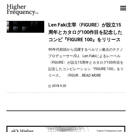
TAG: Len Faki
Home
News
News
Len Faki主宰〈FIGURE〉が設立15
周年とカタログ100作目を記念した
Interview
コンピ『FIGURE 100』をリリース
Highlight
90年代初頭から活躍するベルリン拠点のテクノ
Report
プロデューサー/DJ、Len Fakiによるレーベル
〈FIGURE〉が設立15周年とカタログ100作目を
記念したコンピレーション『FIGURE 100』をリ
リース。 〈FIGUR
...READ MORE
2018.9.20