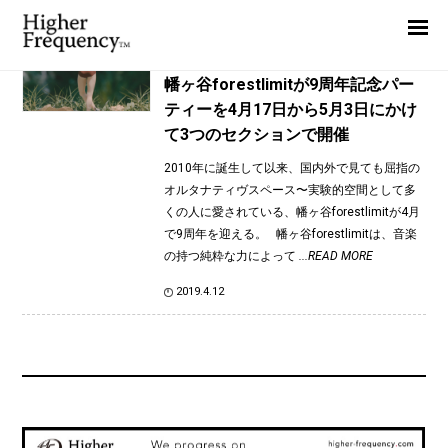
TAG: TEXACO LEATHERMAN
Home
News
News
幡ヶ谷forestlimitが9周年記念パー
ティーを4月17日から5月3日にかけ
Interview
て3つのセクションで開催
Highlight
2010年に誕生して以来、国内外で見ても屈指の
Report
オルタナティヴスペース〜実験的空間として多
くの人に愛されている、幡ヶ谷forestlimitが4月
で9周年を迎える。 幡ヶ谷forestlimitは、音楽
の持つ純粋な力によって
...READ MORE
2019.4.12