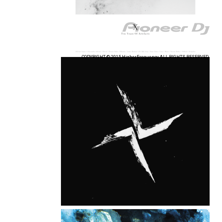
COPYRIGHT © 2015 HigherFrequency ALL RIGHTS RESERVED.