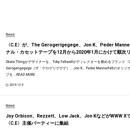
News
〈C.E〉が、The Gerogerigegege、Jon K、Peder Mann
ナル・カセットテープを12月から2020年1月にかけて順次
Skate Thingがデザイナーを、Toby Feltwellがディレクターを務めるブランド〈
Gerogerigegege（ザ・ゲロゲリゲゲゲ）、Jon K、Peder Mannerfeltの
プを
...READ MORE
2019.12.9
News
Joy Orbison、Rezzett、Low Jack、Jon KなどがWWW
〈C.E〉主催パーティーに集結