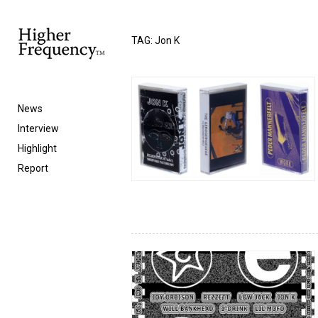
TAG: Jon K
News
Interview
Highlight
Report