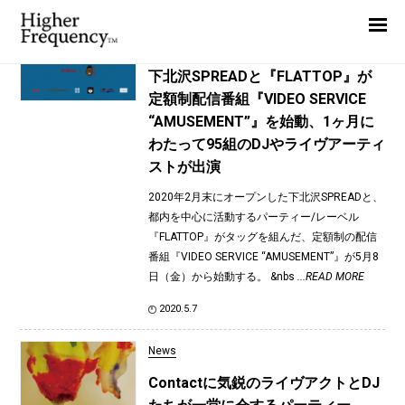
TAG: Campanella
Home
News
News
下北沢SPREADと『FLATTOP』が
定額制配信番組『VIDEO SERVICE
Interview
“AMUSEMENT”』を始動、1ヶ月に
Highlight
わたって95組のDJやライヴアーティ
ストが出演
Report
2020年2月末にオープンした下北沢SPREADと、
都内を中心に活動するパーティー/レーベル
『FLATTOP』がタッグを組んだ、定額制の配信
番組『VIDEO SERVICE “AMUSEMENT”』が5月8
日（金）から始動する。 &nbs
...READ MORE
2020.5.7
News
Contactに気鋭のライヴアクトとDJ