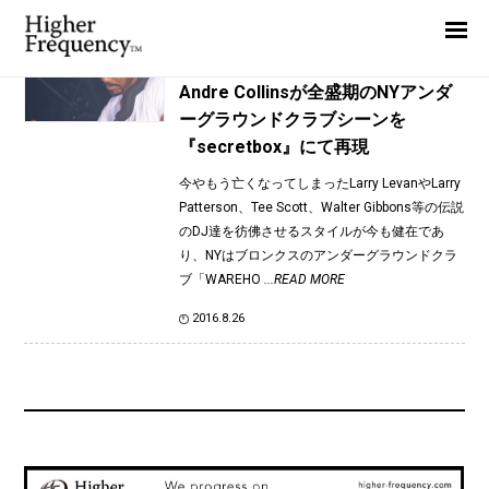
TAG: Andre Collins
Home
News
News
Andre Collinsが全盛期のNYアンダ
ーグラウンドクラブシーンを
Interview
『secretbox』にて再現
Highlight
今やもう亡くなってしまったLarry LevanやLarry
Report
Patterson、Tee Scott、Walter Gibbons等の伝説
のDJ達を彷佛させるスタイルが今も健在であ
り、NYはブロンクスのアンダーグラウンドクラ
ブ「WAREHO
...READ MORE
2016.8.26