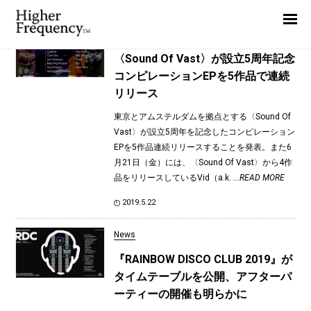
TAG: San Proper
Home
News
News
〈Sound Of Vast〉が設⽴5周年記念
コンピレーションEPを5作品で連続
Interview
リリース
Highlight
東京とアムステルダムを拠点とする〈Sound Of
Report
Vast〉が設⽴5周年を記念したコンピレーション
EPを5作品連続リリースすることを発表。また6
月21日（金）には、〈Sound Of Vast〉から4作
品をリリースしているVid（a.k.
...READ MORE
2019.5.22
News
『RAINBOW DISCO CLUB 2019』が
タイムテーブルを公開、アフターパ
ーティーの開催も明らかに