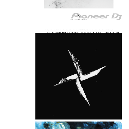
COPYRIGHT © 2015 HigherFrequency ALL RIGHTS RESERVED.