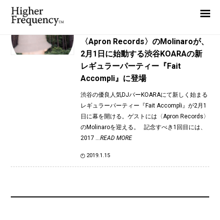
TAG: NCA
Home
News
News
〈Apron Records〉のMolinaroが、
2月1日に始動する渋谷KOARAの新
Interview
レギュラーパーティー『Fait
Highlight
Accompli』に登場
Report
渋谷の優良人気DJバーKOARAにて新しく始まる
レギュラーパーティー『Fait Accompli』が2月1
日に幕を開ける。ゲストには〈Apron Records〉
のMolinaroを迎える。 記念すべき1回目には、
2017
...READ MORE
2019.1.15