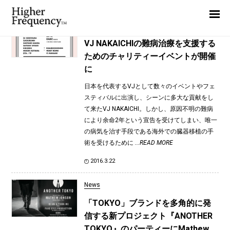
TAG: ARC
Home
News
News
VJ NAKAICHIの難病治療を支援する
ためのチャリティーイベントが開催
Interview
に
Highlight
日本を代表するVJとして数々のイベントやフェ
Report
スティバルに出演し、シーンに多大な貢献をし
て来たVJ NAKAICHI。しかし、原因不明の難病
により余命2年という宣告を受けてしまい、唯一
の病気を治す手段である海外での臓器移植の手
術を受けるために
...READ MORE
2016.3.22
News
「TOKYO」ブランドを多角的に発
信する新プロジェクト『ANOTHER
TOKYO』のパーティーにMathew