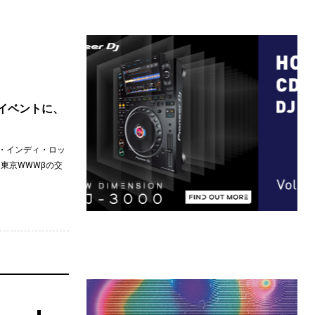
たイベントに、
ア・インディ・ロッ
と東京WWWβの交