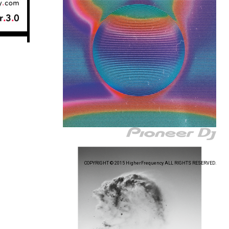
COPYRIGHT © 2015 HigherFrequency ALL RIGHTS RESERVED.