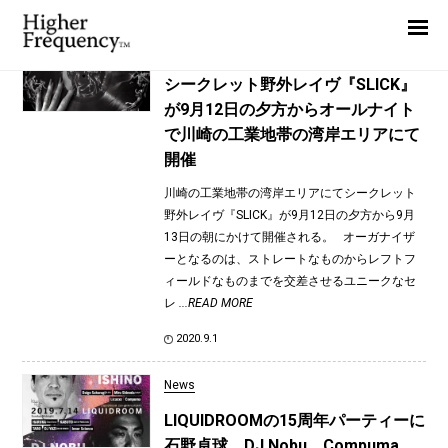
TAG: Miru Shinoda
Home
News
News
シークレット野外レイヴ『SLICK』
が9月12日の夕方からオールナイト
Interview
で川崎の工業地帯の湾岸エリアにて
Highlight
開催
Report
川崎の工業地帯の湾岸エリアにてシークレット
野外レイヴ『SLICK』が9月12日の夕方から9月
13日の朝にかけて開催される。 オーガナイザ
ーとなるのは、ストレートなものからレフトフ
ィールドなものまでを交差させるユニークなセ
レ
...READ MORE
2020.9.1
News
LIQUIDROOMの15周年パーティーに
石野卓球、DJ Nobu、Compuma、