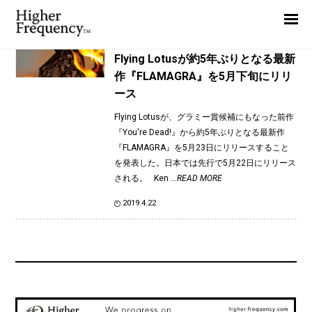
TAG: Yukimi Nagano
Home
News
News
Flying Lotusが約5年ぶりとなる最新
作『FLAMAGRA』を5月下旬にリリ
Interview
ース
Highlight
Flying Lotusが、グラミー賞候補にもなった前作
Report
『You're Dead!』から約5年ぶりとなる最新作
『FLAMAGRA』を5月23日にリリースすること
を発表した。日本では先行で5月22日にリリース
される。 Ken
...READ MORE
2019.4.22