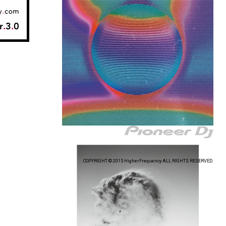
COPYRIGHT © 2015 HigherFrequency ALL RIGHTS RESERVED.