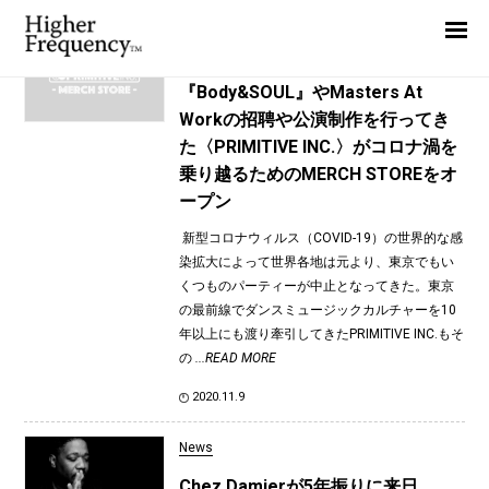
TAG: Music Institute
Home
News
News
『Body&SOUL』やMasters At
Workの招聘や公演制作を行ってき
Interview
た〈PRIMITIVE INC.〉がコロナ渦を
Highlight
乗り越るためのMERCH STOREをオ
ープン
Report
新型コロナウィルス（COVID-19）の世界的な感
染拡大によって世界各地は元より、東京でもい
くつものパーティーが中止となってきた。東京
の最前線でダンスミュージックカルチャーを10
年以上にも渡り牽引してきたPRIMITIVE INC.もそ
の
...READ MORE
2020.11.9
News
Chez Damierが5年振りに来日、