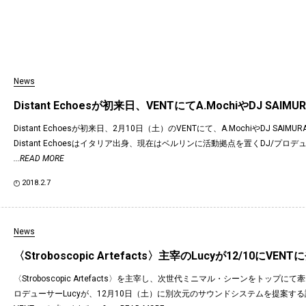
News
Distant Echoesが初来日、VENTにてA.MochiやDJ SAI
Distant Echoesが初来日、2月10日（土）のVENTにて、A.MochiやDJ SAI
Distant Echoesはイタリア出身、現在はベルリンに活動拠点を置くDJ/プロ
...READ MORE
2018.2.7
News
〈Stroboscopic Artefacts〉主宰のLucyが12/10にVEN
〈Stroboscopic Artefacts〉を主宰し、次世代ミニマル・シーンをトップ
ロデューサーLucyが、12月10日（土）に別次元のサウンドシステムを提案す