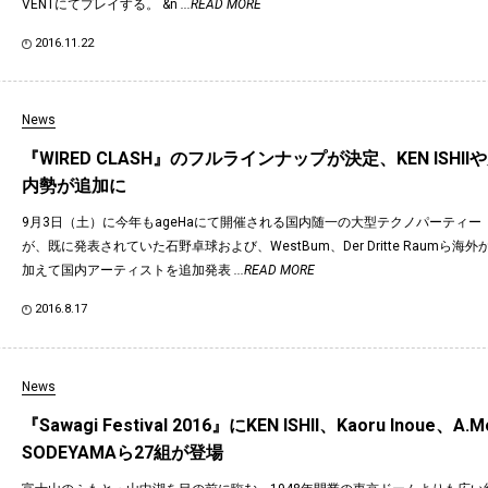
VENTにてプレイする。 &n
...READ MORE
2016.11.22
News
『WIRED CLASH』のフルラインナップが決定、KEN ISHI
内勢が追加に
9月3日（土）に今年もageHaにて開催される国内随一の大型テクノパーティー『WI
が、既に発表されていた石野卓球および、WestBum、Der Dritte Raumら海
加えて国内アーティストを追加発表
...READ MORE
2016.8.17
News
『Sawagi Festival 2016』にKEN ISHII、Kaoru Inoue、A.
SODEYAMAら27組が登場