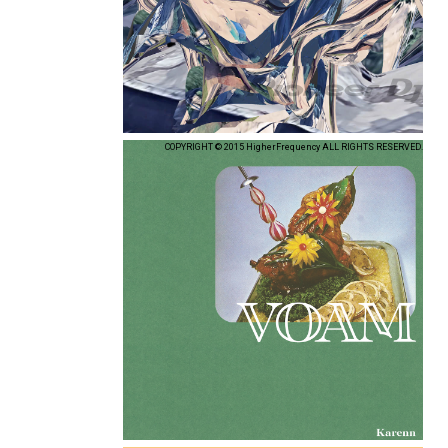
COPYRIGHT © 2015 HigherFrequency ALL RIGHTS RESERVED.