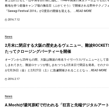
富士山のふもと・山中湖を目の前に臨む、1948年開業の東京ドームよりも広い
敷地を持つ老舗キャンプ場の撫岳荘（ぶがくそう）で開催される野外テクノフ
『Sawagi Festival 2016』が2度目の開催を迎える。
...READ MORE
2016.7.12
News
2月末に閉店する大阪の歴史あるヴェニュー、難波ROCKET
たってクロージングパーティーを開催
オープンから25年もの間、大阪は難波の有名ライヴハウス/ヴェニューとして
しまれてきた、難波ロケッツが惜しまれつつも2月末日で閉店を発表。そのク
が2月26日（金）と2月27日（土）に急遽開催されることとなっ
...READ MORE
2016.2.17
News
A.Mochiが湯河原町で行われる「狂言と先端デジタルアー