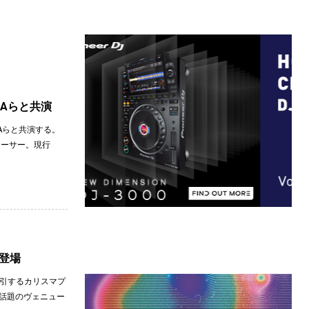
MURAらと共演
MURAらと共演する。
デューサー。現行
Tに登場
にて牽引するカリスマプ
る話題のヴェニュー