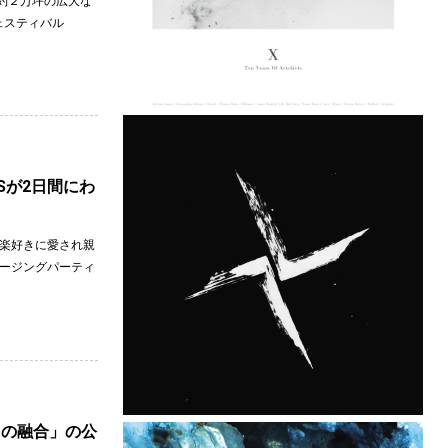
約２万坪の広大な
ェスティバル
Sが2日間にわ
音楽好きに愛され親
ロージングパーティ
トの融合」の公