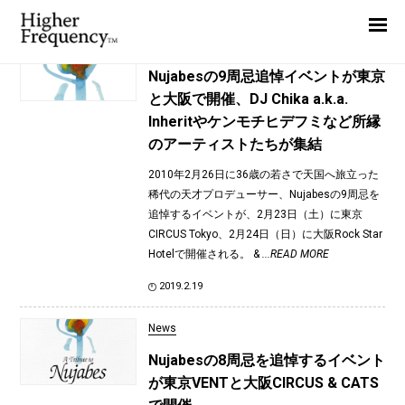
TAG: DJ Ryow a.k.a. Smooth Current
Home
News
News
Nujabesの9周忌追悼イベントが東京
と大阪で開催、DJ Chika a.k.a.
Interview
Inheritやケンモチヒデフミなど所縁
Highlight
のアーティストたちが集結
Report
2010年2月26日に36歳の若さで天国へ旅立った
稀代の天才プロデューサー、Nujabesの9周忌を
追悼するイベントが、2月23日（土）に東京
CIRCUS Tokyo、2月24日（日）に大阪Rock Star
Hotelで開催される。 &
...READ MORE
2019.2.19
News
Nujabesの8周忌を追悼するイベント
が東京VENTと大阪CIRCUS & CATS