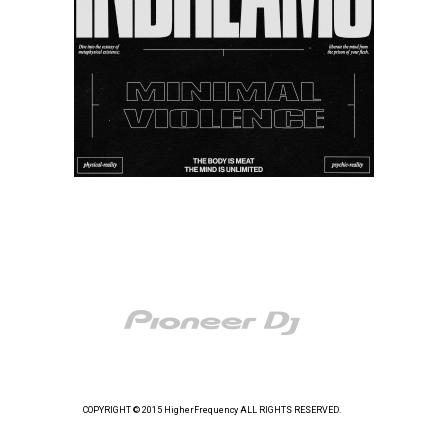
COPYRIGHT © 2015 HigherFrequency ALL RIGHTS RESERVED.