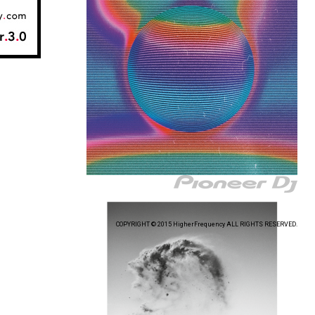
COPYRIGHT © 2015 HigherFrequency ALL RIGHTS RESERVED.