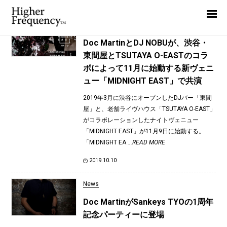
TAG: Doc Martin
Home
News
News
Doc MartinとDJ NOBUが、渋谷・
東間屋とTSUTAYA O-EASTのコラ
Interview
ボによって11月に始動する新ヴェニ
Highlight
ュー「MIDNIGHT EAST」で共演
Report
2019年3月に渋谷にオープンしたDJバー「東間
屋」と、老舗ライヴハウス「TSUTAYA O-EAST」
がコラボレーションしたナイトヴェニュー
「MIDNIGHT EAST」が11月9日に始動する。
「MIDNIGHT EA
...READ MORE
2019.10.10
News
Doc MartinがSankeys TYOの1周年
記念パーティーに登場