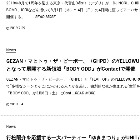
2019年8月で1周年を迎える東京・代官山Débris（デブリ）が、DJ NORI、CHIDA
BOMB、IORIなどを招いて8月1日（木）〜4日（日）の4日間に渡ってアニバ
開催する。 「
...READ MORE
2019.7.29
News
GEZAN・マヒトゥ・ザ・ピーポー、〈GHPD〉のYELLOWU
となって展開する新領域『BODY ODD』がContactで開催
GEZAN・マヒトゥ・ザ・ピーポー、〈GHPD〉と『FLATTOP』のYELLOWUHU
て“多様なシーンとそこにかかわる人々が交差し、独創的な夜が生まれる”空間
『BODY ODD』が3月8日（土）にCont
...READ MORE
2019.3.4
News
行松陽介を応援する一大パーティー『ゆきまつり』がUNIT/S