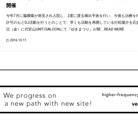
開催
今年7月に脳腫瘍が発見され入院し、2度に渡る摘出手術を行い、今後も治療を
許可のもとDJ活動を行うとのことで、早くも活動を再開している行松陽介を応援
日（金）に代官山UNIT/SALOONにて『ゆきまつり』が開
...READ MORE
2016.10.11