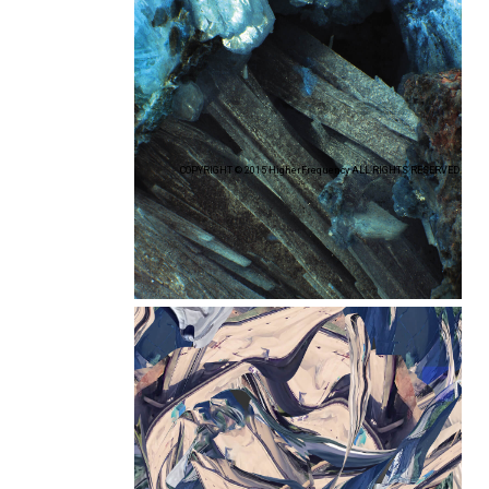
COPYRIGHT © 2015 HigherFrequency ALL RIGHTS RESERVED.