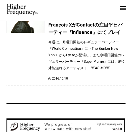
TAG: Influence
Home
News
News
François XがContactの注目平日パ
ーティー『Influence』にてプレイ
Interview
今週は、月曜日開催のレギュラーパーティー
Highlight
『World Connection』に〈The Bunker New
Report
York〉からLøt.teが登場し、また水曜日開催のレ
ギュラーパーティー『Super Plume』には、若く
才能溢れるアーティスト
...READ MORE
2016.10.18