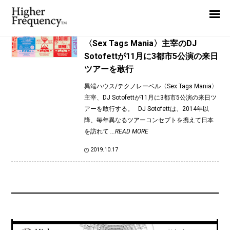
TAG: SOFTPOWER
Home
News
News
〈Sex Tags Mania〉主宰のDJ
Sotofettが11月に3都市5公演の来日
Interview
ツアーを敢行
Highlight
異端ハウス/テクノレーベル〈Sex Tags Mania〉
Report
主宰、DJ Sotofettが11月に3都市5公演の来日ツ
アーを敢行する。 DJ Sotofettは、2014年以
降、毎年異なるツアーコンセプトを携えて日本
を訪れて
...READ MORE
2019.10.17