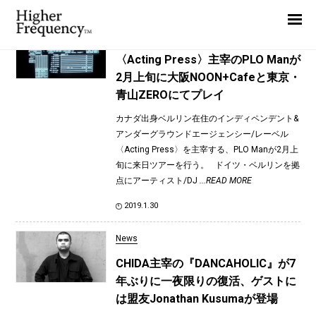
TAG: DANCAHOLIC
Home
News
News
〈Acting Press〉主宰のPLO Manが
2月上旬に大阪NOON+Cafeと東京・
Interview
青山ZEROにてプレイ
Highlight
カナダ出身ベルリン在住のインディペンデント&
Report
アンダーグラウンドエージェンシー/レーベル
〈Acting Press〉を主宰する、PLO Manが2月上
旬に来日ツアーを行う。 ドイツ・ベルリンを拠
点にアーティスト/DJ
...READ MORE
2019.1.30
News
CHIDA主宰の『DANCAHOLIC』が7
年ぶりに一夜限りの復活、ゲストに
は盟友Jonathan Kusumaが登場