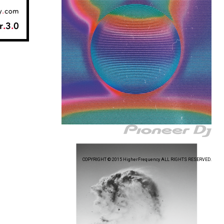
COPYRIGHT © 2015 HigherFrequency ALL RIGHTS RESERVED.