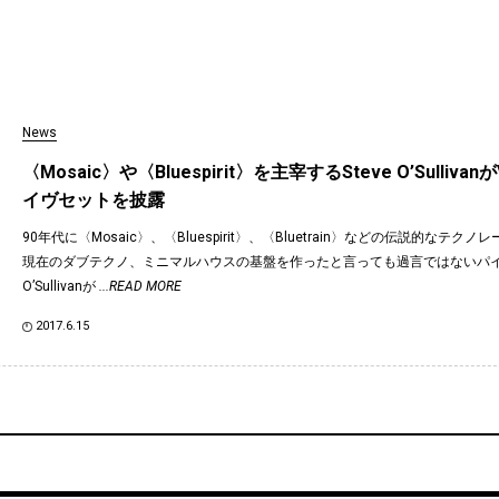
News
〈Mosaic〉や〈Bluespirit〉を主宰するSteve O’Sulliva
イヴセットを披露
90年代に〈Mosaic〉、〈Bluespirit〉、〈Bluetrain〉などの伝説的なテク
現在のダブテクノ、ミニマルハウスの基盤を作ったと言っても過言ではないパイオ
O’Sullivanが
...READ MORE
2017.6.15