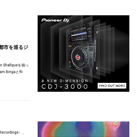
国6都市を巡るジ
Shafiqueを揃っ
 BingaとRi
ordings〉、