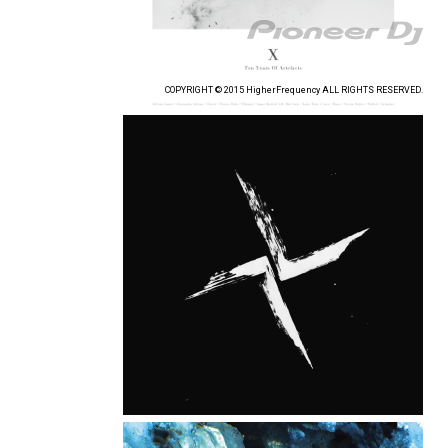
COPYRIGHT © 2015 HigherFrequency ALL RIGHTS RESERVED.