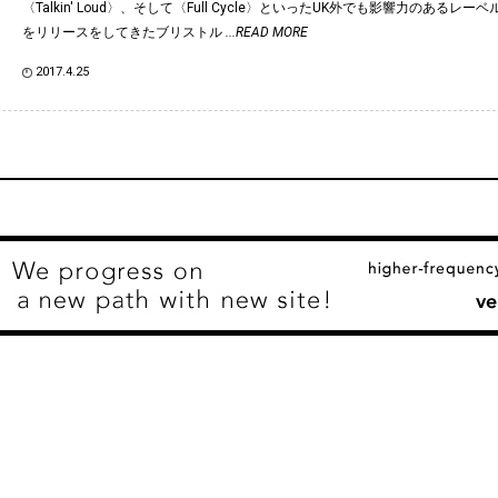
〈Talkin' Loud〉、そして〈Full Cycle〉といったUK外でも影響力のあるレ
をリリースをしてきたブリストル
...READ MORE
2017.4.25