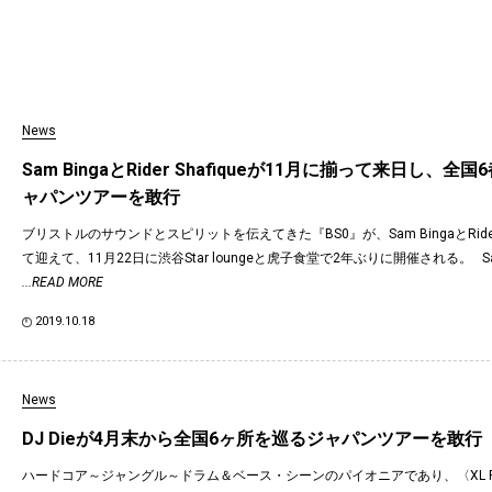
News
Sam BingaとRider Shafiqueが11月に揃って来日し、全
ャパンツアーを敢行
ブリストルのサウンドとスピリットを伝えてきた『BS0』が、Sam BingaとRider 
て迎えて、11月22日に渋谷Star loungeと虎子食堂で2年ぶりに開催される。 Sam
...READ MORE
2019.10.18
News
DJ Dieが4月末から全国6ヶ所を巡るジャパンツアーを敢行
ハードコア～ジャングル～ドラム＆ベース・シーンのパイオニアであり、〈XL Rec