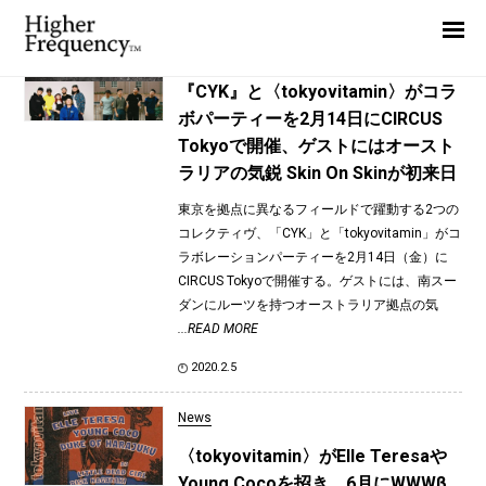
TAG: DISK NAGATAKI
Home
News
News
『CYK』と〈tokyovitamin〉がコラ
ボパーティーを2月14日にCIRCUS
Interview
Tokyoで開催、ゲストにはオースト
Highlight
ラリアの気鋭 Skin On Skinが初来日
Report
東京を拠点に異なるフィールドで躍動する2つの
コレクティヴ、「CYK」と「tokyovitamin」がコ
ラボレーションパーティーを2月14日（金）に
CIRCUS Tokyoで開催する。ゲストには、南スー
ダンにルーツを持つオーストラリア拠点の気
...READ MORE
2020.2.5
News
〈tokyovitamin〉がElle Teresaや
Young Cocoを招き、6月にWWWβ