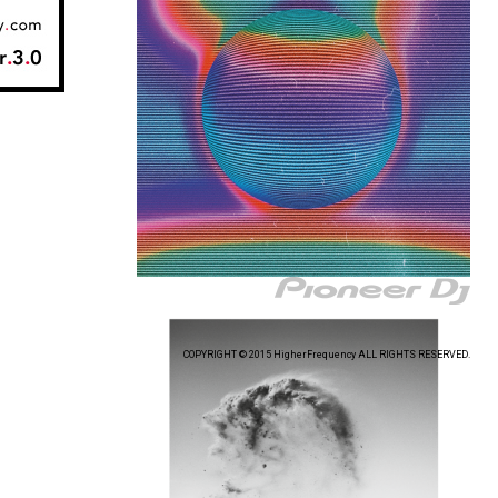
COPYRIGHT © 2015 HigherFrequency ALL RIGHTS RESERVED.