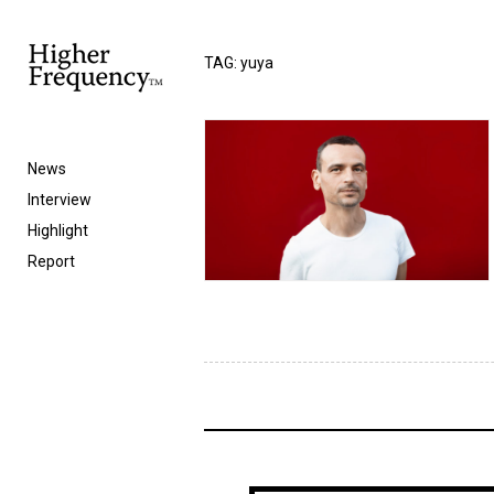
TAG: yuya
News
Interview
Highlight
Report